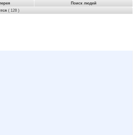
лерея
Поиск людей
ится
( 128 )