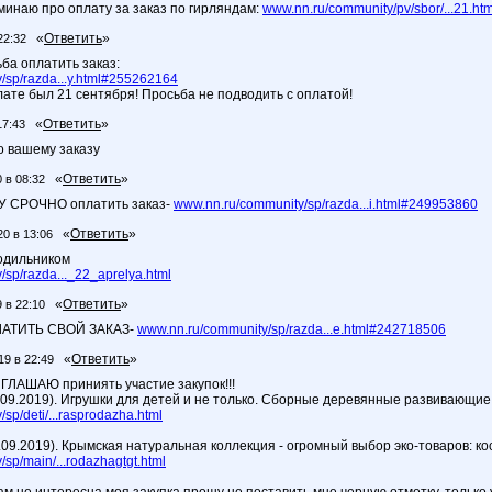
минаю про оплату за заказ по гирляндам:
www.nn.ru/community/pv/sbor/...21.ht
«
Ответить
»
22:32
ба оплатить заказ:
/sp/razda...y.html#255262164
лате был 21 сентября! Просьба не подводить с оплатой!
«
Ответить
»
17:43
о вашему заказу
«
Ответить
»
 в 08:32
У СРОЧНО оплатить заказ-
www.nn.ru/community/sp/razda...i.html#249953860
«
Ответить
»
20 в 13:06
лодильником
sp/razda..._22_aprelya.html
«
Ответить
»
 в 22:10
АТИТЬ СВОЙ ЗАКАЗ-
www.nn.ru/community/sp/razda...e.html#242718506
«
Ответить
»
19 в 22:49
ГЛАШАЮ приниять участие закупок!!!
1.09.2019). Игрушки для детей и не только. Сборные деревянные развивающие
sp/deti/...rasprodazha.html
.09.2019). Крымская натуральная коллекция - огромный выбор эко-товаров: ко
sp/main/...rodazhagtgt.html