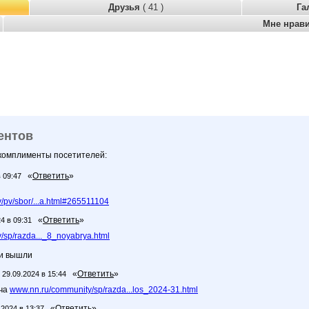
Друзья
( 41 )
Га
Мне нрав
ентов
 комплименты посетителей:
«
Ответить
»
 09:47
/pv/sbor/...a.html#265511104
«
Ответить
»
24 в 09:31
/sp/razda..._8_noyabrya.html
ки вышли
«
Ответить
»
29.09.2024 в 15:44
ача
www.nn.ru/community/sp/razda...los_2024-31.html
«
Ответить
»
.2024 в 13:37