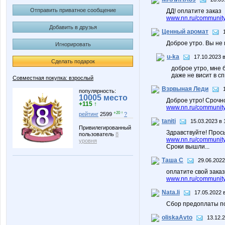
Отправить приватное сообщение
ДД! оплатите заказ
www.nn.ru/community/
Добавить в друзья
Ценный аромат
Доброе утро. Вы не
Игнорировать
u-ka
17.10.2023 в
Сделать подарок
доброе утро, мне 
даже не висит в сп
Совместная покупка: взрослый
Взрвыная Леди
популярность:
10005 место
Доброе утро! Срочн
+115 ↑
www.nn.ru/community/
+20 ↑
рейтинг
2599
?
taniti
15.03.2023 в 
Привилегированный
Здравствуйте! Прось
пользователь
8
www.nn.ru/community/
уровня
Сроки вышли...
Таша С
29.06.2022
оплатите свой заказ
www.nn.ru/community/
Nata.li
17.05.2022 
Сбор предоплаты по
oliskaAvto
13.12.2