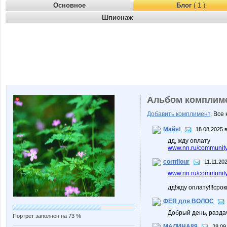
Основное
Блог
( 1 )
Шпионаж
Альбом комплим
Добавить комплимент
. Все
Майя!
18.08.2025 в
дд, жду оплату
www.nn.ru/community
cornflour
11.11.20
www.nn.ru/community
дд!жду оплату!!!сро
ФЕЯ для ВОЛОС
Добрый день, разд
Портрет заполнен на 73 %
МАЛИНА89
28.09