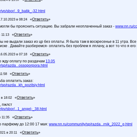
vp/sbor/...9_batik_-32.html
«
Ответить
»
17.10.2023 в 08:24
 могли бы прояснить ситуацию. Вы забрали неоплаченный заказ -
www.nn.ru/c
«
Ответить
»
 11:13
бы не выдали заказ из цр без оплаты. Я была там в воскресенье в 11 утра. Вс
иске . Давайте разберемся- оплатить без проблем я лплачу, а вот то что я его
«
Ответить
»
16.05.2023 в 07:18
о жду оплату по раздачам
13.05
sp/razda...ossoporpora.html
«
Ответить
»
11:58
ба оплатить заказ:
sp/razda...kh_pozitsiy.html
«
Ответить
»
 в 18:02
, пжлст
pv/sbor/...1_angel-_38.html
«
Ответить
»
в 11:35
 парфюму до 12:00 17 мая:
www.nn.ru/community/sp/razda...rnik_2022_g.html
«
Ответить
»
021 в 20:11