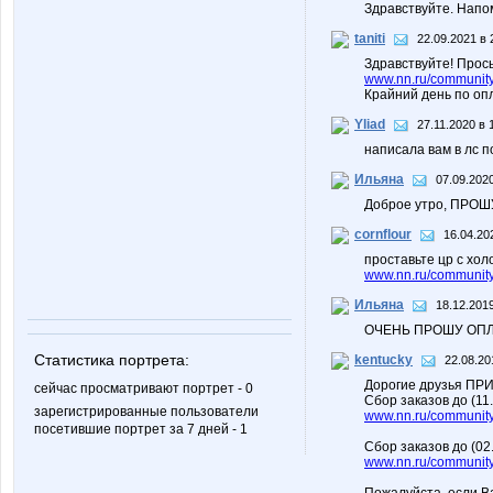
Здравствуйте. Напо
taniti
22.09.2021 в 
Здравствуйте! Прось
www.nn.ru/community
Крайний день по оп
Yliad
27.11.2020 в 
написала вам в лс п
Ильяна
07.09.2020
Доброе утро, ПРОШ
cornflour
16.04.20
проставьте цр с хо
www.nn.ru/community/
Ильяна
18.12.2019
ОЧЕНЬ ПРОШУ ОПЛ
Статистика портрета:
kentucky
22.08.20
Дорогие друзья ПРИ
сейчас просматривают портрет - 0
Сбор заказов до (1
зарегистрированные пользователи
www.nn.ru/community/
посетившие портрет за 7 дней - 1
Сбор заказов до (02
www.nn.ru/community/