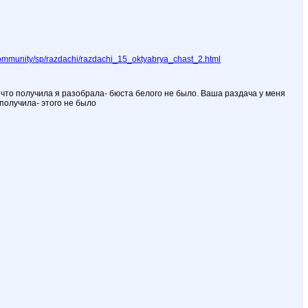
ommunity/sp/razdachi/razdachi_15_oktyabrya_chast_2.html
е что получила я разобрала- бюста белого не было. Ваша раздача у меня
 получила- этого не было