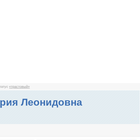
статус
«трастовый»
рия Леонидовна